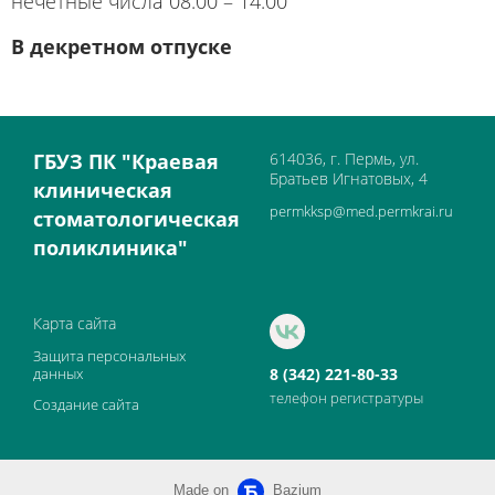
нечётные числа 08.00 – 14.00
В декретном отпуске
ГБУЗ ПК "Краевая
614036, г. Пермь, ул.
Братьев Игнатовых, 4
клиническая
permkksp@med.permkrai.ru
стоматологическая
поликлиника"
Карта сайта
Защита персональных
данных
8 (342) 221-80-33
телефон регистратуры
Создание сайта
Made on
Bazium