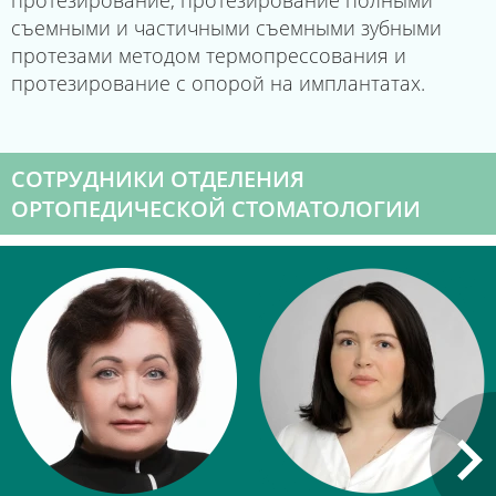
протезирование, протезирование полными
съемными и частичными съемными зубными
протезами методом термопрессования и
протезирование с опорой на имплантатах.
СОТРУДНИКИ ОТДЕЛЕНИЯ
ОРТОПЕДИЧЕСКОЙ СТОМАТОЛОГИИ