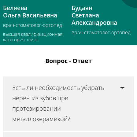
Беляева
Будаян
Ольга Васильевна
Светлана
Александровна
врач-стоматолог-ортопед
врач-стоматолог-ортопед
высшая квалификационная
категория, к.м.н.
Вопрос - Ответ
Есть ли необходимость убирать
нервы из зубов при
протезировании
металлокерамикой?