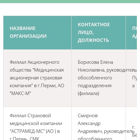
КОНТАКТНОЕ
НАЗВАНИЕ
ПО
ЛИЦО,
ОРГАНИЗАЦИИ
АД
ДОЛЖНОСТЬ
Филиал Акционерного
Борисова Елена
общества "Медицинская
Николаевна, руководитель
г. 
акционерная страховая
обособленного
Пуш
компания" в г.Перми, АО
подразделения
а
"МАКС-М"
(филиала)
Филиал Страховой
Смирнов
медицинской компании
Александр
г. 
"АСТРАМЕД-МС" (АО ) в
Андреевич, руководитель
Бел
г.Пермь, СМК
обособленного