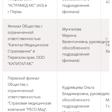
47 
"АСТРАМЕД-МС" (АО) в
подразделения
г.Пермь
(филиала)
Филиал Общества с
Мунгалова
ограниченной
Марина
ответственностью
г. 
Валентиновна, руководител
"Капитал Медицинское
Гер
обособленного
Страхование" в
Хас
подразделения
Пермском крае, ООО
(филиала)
"КАПИТАЛ МС"
Пермский филиал
Общества с
Кудрявцева Ольга
ограниченной
Владимировна, руководите
г. 
ответственностью
обособленного
Ма
"Страховая медицинская
подразделения
Гор
компания "РЕСО-Мед",