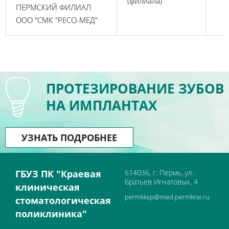
(филиала)
ПЕРМСКИЙ ФИЛИАЛ
ООО "СМК "РЕСО-МЕД"
ПРОТЕЗИРОВАНИЕ ЗУБОВ
НА ИМПЛАНТАХ
УЗНАТЬ ПОДРОБНЕЕ
ГБУЗ ПК "Краевая
614036, г. Пермь, ул.
Братьев Игнатовых, 4
клиническая
permkksp@med.permkrai.ru
стоматологическая
поликлиника"