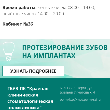
Время работы:
чётные числа 08.00 – 14.00,
нечётные числа 14.00 – 20.00
Кабинет №36
ПРОТЕЗИРОВАНИЕ ЗУБОВ
НА ИМПЛАНТАХ
УЗНАТЬ ПОДРОБНЕЕ
ГБУЗ ПК "Краевая
614036, г. Пермь, ул.
Братьев Игнатовых, 4
клиническая
permkksp@med.permkrai.ru
стоматологическая
поликлиника"