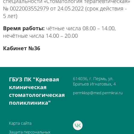
специальности «Стоматология терапевтическая»
№ 0022003552979 от 24.05.2022 (срок действия -
5 лет)
Время работы:
чётные числа 08.00 – 14.00,
нечётные числа 14.00 – 20.00
Кабинет №36
ГБУЗ ПК "Краевая
614036, г. Пермь, ул.
Братьев Игнатовых, 4
клиническая
permkksp@med.permkrai.ru
стоматологическая
поликлиника"
Карта сайта
Защита персональных